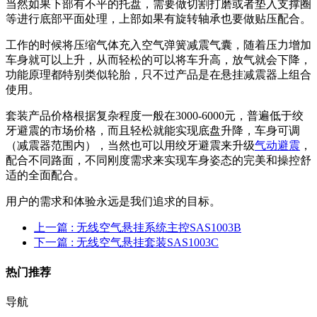
当然如果下部有不平的托盘，需要做切割打磨或者垫入支撑圈
等进行底部平面处理，上部如果有旋转轴承也要做贴压配合。
工作的时候将压缩气体充入空气弹簧减震气囊，随着压力增加
车身就可以上升，从而轻松的可以将车升高，放气就会下降，
功能原理都特别类似轮胎，只不过产品是在悬挂减震器上组合
使用。
套装产品价格根据复杂程度一般在3000-6000元，普遍低于绞
牙避震的市场价格，而且轻松就能实现底盘升降，车身可调
（减震器范围内），当然也可以用绞牙避震来升级
气动避震
，
配合不同路面，不同刚度需求来实现车身姿态的完美和操控舒
适的全面配合。
用户的需求和体验永远是我们追求的目标。
上一篇
: 无线空气悬挂系统主控SAS1003B
下一篇
: 无线空气悬挂套装SAS1003C
热门推荐
导航