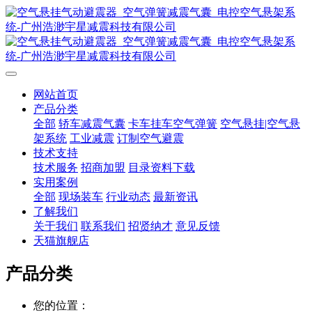
网站首页
产品分类
全部
轿车减震气囊
卡车挂车空气弹簧
空气悬挂|空气悬
架系统
工业减震
订制空气避震
技术支持
技术服务
招商加盟
目录资料下载
实用案例
全部
现场装车
行业动态
最新资讯
了解我们
关于我们
联系我们
招贤纳才
意见反馈
天猫旗舰店
产品分类
您的位置：