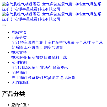
网站首页
产品分类
全部
轿车减震气囊
卡车挂车空气弹簧
空气悬挂|空气悬
架系统
工业减震
订制空气避震
技术支持
技术服务
招商加盟
目录资料下载
实用案例
全部
现场装车
行业动态
最新资讯
了解我们
关于我们
联系我们
招贤纳才
意见反馈
天猫旗舰店
产品分类
您的位置：