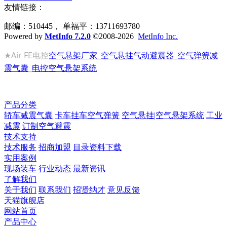
友情链接：
邮编：510445， 单福平：13711693780
Powered by
MetInfo 7.2.0
©2008-2026
MetInfo Inc.
★
Air FE电控
空气悬架厂家
_
空气悬挂
气动避震器
_
空气弹簧
减
震气囊
_
电控空气悬架系统
产品分类
轿车减震气囊
卡车挂车空气弹簧
空气悬挂|空气悬架系统
工业
减震
订制空气避震
技术支持
技术服务
招商加盟
目录资料下载
实用案例
现场装车
行业动态
最新资讯
了解我们
关于我们
联系我们
招贤纳才
意见反馈
天猫旗舰店
网站首页
产品中心