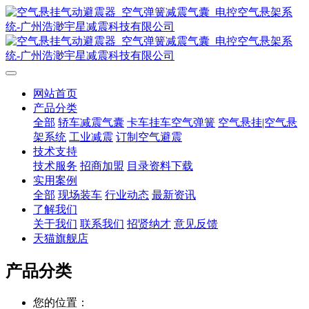
网站首页
产品分类
全部
轿车减震气囊
卡车挂车空气弹簧
空气悬挂|空气悬
架系统
工业减震
订制空气避震
技术支持
技术服务
招商加盟
目录资料下载
实用案例
全部
现场装车
行业动态
最新资讯
了解我们
关于我们
联系我们
招贤纳才
意见反馈
天猫旗舰店
产品分类
您的位置：